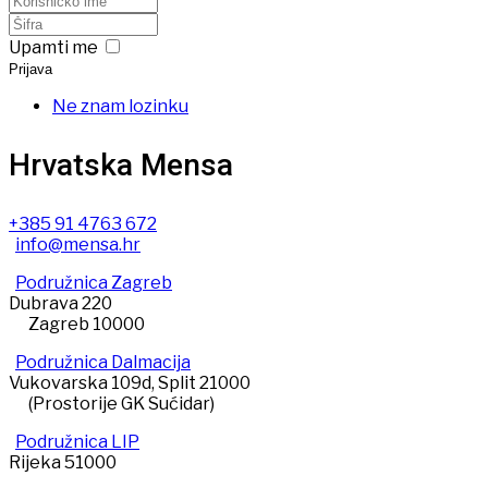
Upamti me
Prijava
Ne znam lozinku
Hrvatska Mensa
+385 91 4763 672
info@mensa.hr
Podružnica Zagreb
Dubrava 220
Zagreb 10000
Podružnica Dalmacija
Vukovarska 109d, Split 21000
(Prostorije GK Sućidar)
Podružnica LIP
Rijeka 51000