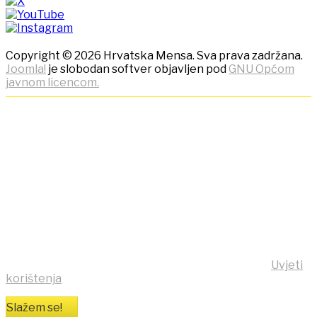
Copyright © 2026 Hrvatska Mensa. Sva prava zadržana.
Joomla!
je slobodan softver objavljen pod
GNU Općom
javnom licencom.
NAPOMENA! Kako bi ostvarili
što bolje korisničko iskustvo,
ova stranica koristi kolačiće
(cookies)!
Klikom na tipku "Slažem se!" možete prihvatiti da se na
vaše računalo pohrane kolačići sa stranice
https:/mensa.hr . Opširnije informacije na stranici
Uvjeti
korištenja
Slažem se!