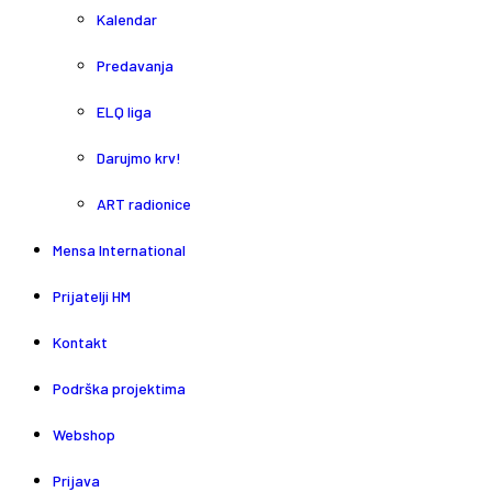
Kalendar
Predavanja
ELQ liga
Darujmo krv!
ART radionice
Mensa International
Prijatelji HM
Kontakt
Podrška projektima
Webshop
Prijava