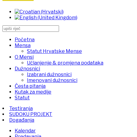
Početna
Mensa
Statut Hrvatske Mense
O Mensi
Učlanjenje & promjena podataka
Dužnosnici
Izabrani dužnosnici
Imenovani dužnosnici
Česta pitanja
Kutak za medije
Statut
Testiranja
SUDOKU PROJEKT
Događanja
Kalendar
Predavanja