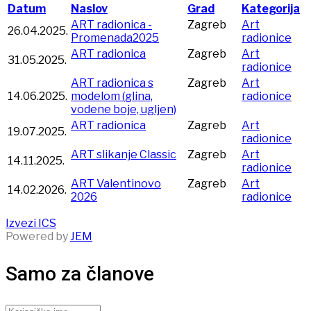
Datum
Naslov
Grad
Kategorija
ART radionica -
Zagreb
Art
26.04.2025.
Promenada2025
radionice
ART radionica
Zagreb
Art
31.05.2025.
radionice
ART radionica s
Zagreb
Art
14.06.2025.
modelom (glina,
radionice
vodene boje, ugljen)
ART radionica
Zagreb
Art
19.07.2025.
radionice
ART slikanje Classic
Zagreb
Art
14.11.2025.
radionice
ART Valentinovo
Zagreb
Art
14.02.2026.
2026
radionice
Izvezi ICS
Powered by
JEM
Samo za članove