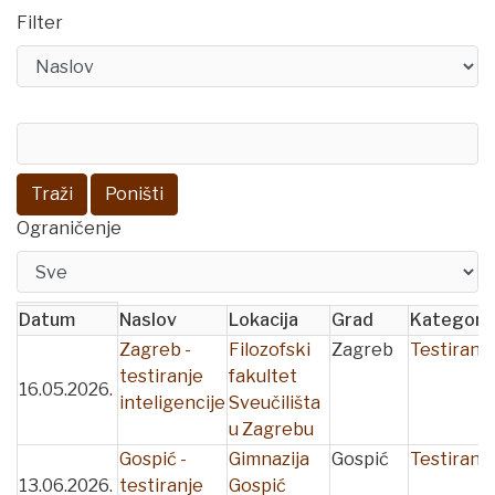
Filter
Traži
Poništi
Ograničenje
Datum
Naslov
Lokacija
Grad
Kategorij
Zagreb -
Filozofski
Zagreb
Testiranja
testiranje
fakultet
16.05.2026.
inteligencije
Sveučilišta
u Zagrebu
Gospić -
Gimnazija
Gospić
Testiranja
13.06.2026.
testiranje
Gospić