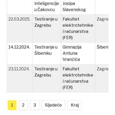
inteligencije
Josipa
u Čakovcu
Slavenskog
22.03.2025.
Testiranje u
Fakultet
Zagreb
Zagrebu
elektrotehnike
i računarstva
(FER)
14.12.2024.
Testiranje u
Gimnazija
Šibenik
Šibeniku
Antuna
Vrančića
23.11.2024.
Testiranje u
Fakultet
Zagreb
Zagrebu
elektrotehnike
i računarstva
(FER)
1
2
3
Sljedeće
Kraj